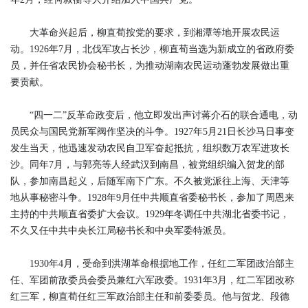
大革命兴起后，柳直荀按党的要求，到湘潭等地开展农民运
动。1926年7月，北伐军攻占长沙，柳直荀当选为新成立的省政府委
员，并任省农民协会秘书长，为推动湖南农民运动蓬勃发展做出重
要贡献。
“四一二”反革命政变后，他立即发出声讨蒋介石的联合通电，动
员民众与国民党新军阀作坚决的斗争。1927年5月21日长沙马日事变
发生当天，他迅速发动农民自卫军奋起抵抗，组织数万农军进攻长
沙。同年7月，与郭亮等人经武汉到南昌，被党组织编入贺龙的部
队，参加南昌起义，后随军南下广东。不久被党派往上海、天津等
地从事秘密斗争。1928年9月任中共顺直省委秘书长，参加了周恩来
主持的中共顺直省委扩大会议。1929年冬调任中共湖北省委书记，
不久又任中共中央长江局秘书长和中央军委特派员。
1930年4月，受命到洪湖革命根据地工作，任红二军团政治部主
任、军团前敌委员会委员兼红六军政委。1931年3月，红二军团改称
红三军，柳直荀任红三军政治部主任和前委委员。他与贺龙、段德