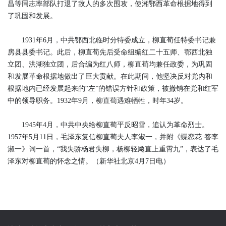
昌等同志率部队打退了敌人的多次围攻，使湘鄂西革命根据地得到
了巩固和发展。
1931年6月，中共鄂西北临时分特委成立，柳直荀任特委书记兼
房县县委书记。此后，柳直荀先后受命组编红二十五师、鄂西北独
立团、洪湖独立团，后合编为红八师，柳直荀均兼任政委，为巩固
和发展革命根据地做出了巨大贡献。在此期间，他坚决反对党内和
根据地内已经发展起来的“左”的错误方针和政策，被撤销在党和红军
中的领导职务。1932年9月，柳直荀遇难牺牲，时年34岁。
1945年4月，中共中央给柳直荀平反昭雪，追认为革命烈士。
1957年5月11日，毛泽东复信柳直荀夫人李淑一，并附《蝶恋花·答李
淑一》词一首，“我失骄杨君失柳，杨柳轻飏直上重霄九”，表达了毛
泽东对柳直荀的怀念之情。（新华社北京4月7日电）