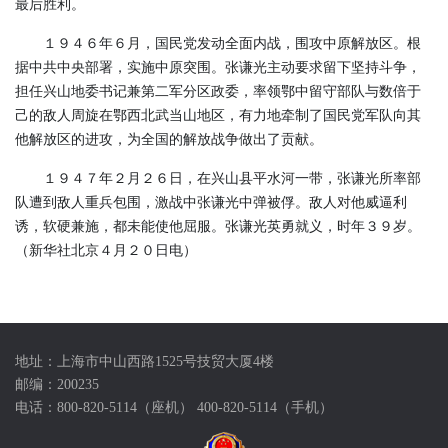
最后胜利。
１９４６年６月，国民党发动全面内战，围攻中原解放区。根
据中共中央部署，实施中原突围。张谦光主动要求留下坚持斗争，
担任兴山地委书记兼第二军分区政委，率领鄂中留守部队与数倍于
己的敌人周旋在鄂西北武当山地区，有力地牵制了国民党军队向其
他解放区的进攻，为全国的解放战争做出了贡献。
１９４７年２月２６日，在兴山县平水河一带，张谦光所率部
队遭到敌人重兵包围，激战中张谦光中弹被俘。敌人对他威逼利
诱，软硬兼施，都未能使他屈服。张谦光英勇就义，时年３９岁。
（新华社北京４月２０日电）
地址：上海市中山西路1525号技贸大厦4楼
邮编：200235
电话：800-820-5114（座机） 400-820-5114（手机）