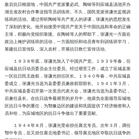
敌后抗日根据地，中国共产党派董必武、陶铸等到应城县汤池开办
湖北省农村合作事业指导员训练班。不久，国民党派张谦光监视训
练班的活动。通过旁听陶铸等共产党人的讲课，张谦光的思想发生
了深刻的变化。他开始接受中国共产党关于中国抗战和革命的正确
主张，积极向党组织靠拢。在陶铸等人的帮助下，张谦光一方面在
政治上掩护训练班的活动，一方面组织和动员青年到训练班学习，
筹建抗日宣传队，深入农村，开展抗日救亡宣传活动。
１９３８年底，张谦光加入了中国共产党。１９３９年春，任
应城县抗日动员委员会主任委员。经过艰苦工作，成立了应城县第
一区抗日民主政权，张谦光担任区长。１９４０年春，中共应城县
委成立，张谦光当选为县委委员兼政权部部长。１９４１年３月，
中共应城县委召开第一次党员代表大会，张谦光当选为县委书记，
后兼任县长。在抗日战争最艰苦的岁月中，他肩负全面领导应城地
区抗日斗争的重任，为鄂豫边区的建设和巩固提供了经济物资和人
员补给，为应城地区的抗日斗争做出了重要贡献。
１９４４年８月，张谦光受命担任襄北专员。次年３月，调任
鄂中专员，后又担任襄北地委书记，领导襄北地区夺取抗日战争的