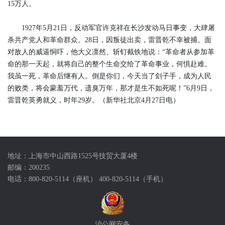
15万人。
1927年5月21日，反动军官许克祥在长沙发动马日事变，大肆屠
杀共产党人和革命群众。28日，因叛徒出卖，雷晋乾不幸被捕。面
对敌人的威逼恫吓，他大义凛然、斩钉截铁地说：“革命者从参加革
命的那一天起，就将自己的整个生命交给了革命事业，何惧赴难。
我虽一死，革命后继有人。倒是你们，今天当了刽子手，成为人民
的败类，将会蒙羞万代，遗臭万年，那才是生不如死呢！”6月9日，
雷晋乾英勇就义，时年29岁。（新华社北京4月27日电）
地址：上海市中山西路1525号技贸大厦4楼
邮编：200235
电话：800-820-5114（座机） 400-820-5114（手机）
沪公网安备