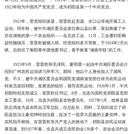
1922年转为中国共产党党员，成为祁阳县第一个中共党员。
1923年，受党组织派遣，雷晋乾赴安源、水口山等地开展工人
运动。同年秋，被中共湘区委员会派往衡山县白果，策划筹建了中
共在湖南的第一个农会组织——岳北农工会。11月，工会遭到军阀
赵恒惕镇压，雷晋乾被捕入狱。经党组织多方营救，于1924年2月出
狱。后担任了衡阳青年团地委书记，着手恢复“湘南学联”的工作。
1925年9月，雷晋乾和毛泽民、夏明震一起由中共湘区委员会介
绍到广州农民运动讲习所学习。期间，他以个人身份加入了国民
党。不久，被中共湘区委员会和国民党湖南省党部任命为农民运动
特派员派回祁阳，发展党的组织，领导农民运动。1926年1月，中共
祁阳特别支部成立，雷晋乾任书记。8月，当选为国民党祁阳县党部
农工委员。10月，当选为祁阳县农协委员长。1927年1月，他将县团
防总局改为县农民自卫军总队，任总队长；同时，又组织成立了祁
阳县惩治土豪劣绅特别法庭，处决了一批罪大恶极的土豪劣绅，令
农民拍手称快。在雷晋乾等共产党人的推动下，祁阳县农民运动发
展迅速。到1927年春，全县共成立农民协会130多个，农会会员约达