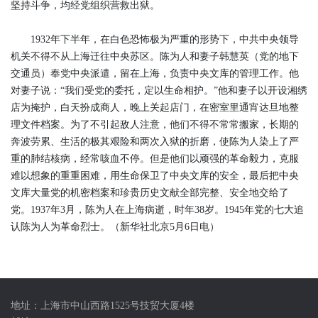
坚持斗争，均经党组织营救出狱。
1932年下半年，在白色恐怖极为严重的形势下，中共中央领导
机关不得不从上海迁往中央苏区。陈为人和妻子韩慧英（党的地下
交通员）奉党中央派遣，留在上海，负责中央文库的管理工作。他
对妻子说：“我们受党的委托，定以生命相护。”他和妻子以开设湘绣
店为掩护，白天扮成商人，晚上关起店门，在密室里通宵达旦地整
理文件档案。为了不引起敌人注意，他们不得不常常搬家，长期的
奔波劳累、生活的极其艰险和两次入狱的折磨，使陈为人染上了严
重的肺结核病，经常咳血不停。但是他们以顽强的革命毅力，克服
难以想象的重重困难，用生命保卫了中央文库的安全，最后把中央
文库大量党的机密档案和珍贵历史文献全部完整、安全地交给了
党。1937年3月，陈为人在上海病逝，时年38岁。1945年党的七大追
认陈为人为革命烈士。（新华社北京5月6日电）
地址：上海市中山西路1525号技贸大厦4楼