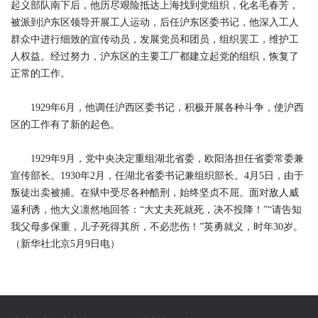
起义部队南下后，他历尽艰险抵达上海找到党组织，化名毛春芳，
被派到沪东区领导开展工人运动，后任沪东区委书记，他深入工人
群众中进行细致的宣传动员，发展党员和团员，组织罢工，维护工
人权益。经过努力，沪东区的主要工厂都建立起党的组织，恢复了
正常的工作。
1929年6月，他调任沪西区委书记，积极开展各种斗争，使沪西
区的工作有了新的起色。
1929年9月，党中央决定重组湖北省委，欧阳洛担任省委常委兼
宣传部长。1930年2月，任湖北省委书记兼组织部长。4月5日，由于
叛徒出卖被捕。在狱中受尽各种酷刑，始终坚贞不屈。面对敌人威
逼利诱，他大义凛然地回答：“大丈夫死就死，决不投降！”“请告知
我父母多保重，儿子死得其所，不必悲伤！”英勇就义，时年30岁。
（新华社北京5月9日电）