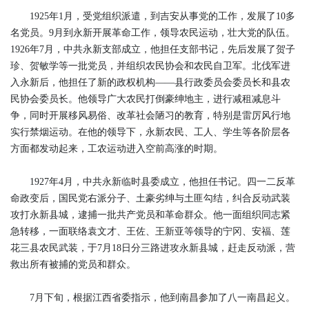
1925年1月，受党组织派遣，到吉安从事党的工作，发展了10多
名党员。9月到永新开展革命工作，领导农民运动，壮大党的队伍。
1926年7月，中共永新支部成立，他担任支部书记，先后发展了贺子
珍、贺敏学等一批党员，并组织农民协会和农民自卫军。北伐军进
入永新后，他担任了新的政权机构——县行政委员会委员长和县农
民协会委员长。他领导广大农民打倒豪绅地主，进行减租减息斗
争，同时开展移风易俗、改革社会陋习的教育，特别是雷厉风行地
实行禁烟运动。在他的领导下，永新农民、工人、学生等各阶层各
方面都发动起来，工农运动进入空前高涨的时期。
1927年4月，中共永新临时县委成立，他担任书记。四一二反革
命政变后，国民党右派分子、土豪劣绅与土匪勾结，纠合反动武装
攻打永新县城，逮捕一批共产党员和革命群众。他一面组织同志紧
急转移，一面联络袁文才、王佐、王新亚等领导的宁冈、安福、莲
花三县农民武装，于7月18日分三路进攻永新县城，赶走反动派，营
救出所有被捕的党员和群众。
7月下旬，根据江西省委指示，他到南昌参加了八一南昌起义。