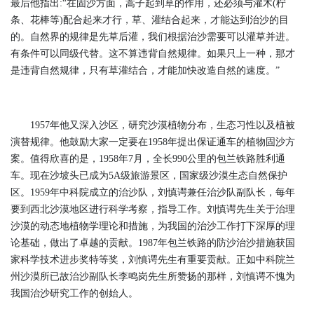
最后他指出:“在固沙方面，蒿子起到草的作用，还必须与灌木(柠
条、花棒等)配合起来才行，草、灌结合起来，才能达到治沙的目
的。自然界的规律是先草后灌，我们根据治沙需要可以灌草并进。
有条件可以同级代替。这不算违背自然规律。如果只上一种，那才
是违背自然规律，只有草灌结合，才能加快改造自然的速度。”
1957年他又深入沙区，研究沙漠植物分布，生态习性以及植被
演替规律。他鼓励大家一定要在1958年提出保证通车的植物固沙方
案。值得欣喜的是，1958年7月，全长990公里的包兰铁路胜利通
车。现在沙坡头已成为5A级旅游景区，国家级沙漠生态自然保护
区。1959年中科院成立的治沙队，刘慎谔兼任治沙队副队长，每年
要到西北沙漠地区进行科学考察，指导工作。刘慎谔先生关于治理
沙漠的动态地植物学理论和措施，为我国的治沙工作打下深厚的理
论基础，做出了卓越的贡献。1987年包兰铁路的防沙治沙措施获国
家科学技术进步奖特等奖，刘慎谔先生有重要贡献。正如中科院兰
州沙漠所已故治沙副队长李鸣岗先生所赞扬的那样，刘慎谔不愧为
我国治沙研究工作的创始人。