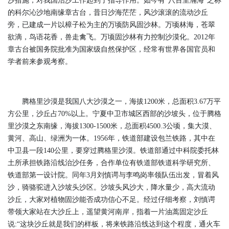
沙措施，对我国治沙工作起到了指导作用。如今有“八百里瀚海”之称
的科尔沁沙地南缘章古台，昔日沙海茫茫，风沙滚滚的流动沙丘
旁，已建成一片以樟子松为主的万顷防风固沙林。万顷林海，苍翠
欲滴，鸟语花香，兽走禽飞。万顷固沙林有力控制沙漠化。2012年
章古台被国务院批准为国家级自然保护区，经常有世界各国官员和
学者前来参观考察。
腾格里沙漠是我国八大沙漠之一，海拔1200米，总面积3.67万平
方公里，沙丘占70%以上。宁夏中卫市城区西部的沙坡头，位于腾格
里沙漠之东南缘，海拔1300-1500米，总面积4500.3公顷，集大漠、
黄河、高山、绿洲为一体。1956年，铁道部建设包兰铁路，其中在
中卫县一段140公里，要穿过腾格里沙漠。铁道部通过中科院委托林
土所承担铁路沿线治沙任务，合作单位有铁道部铁道科学研究所、
铁道部第一设计院。同年3月刘慎谔与李鸣岗率领队伍出发，冒着风
沙，骑骆驼进入沙坡头沙区。沙坡头风沙大，降水量少，高大流动
沙丘，大家对植物固沙能否成功信心不足。经过仔细考察，刘慎谔
带领大家站在大沙丘上，遥望黄河南岸，指着一片油蒿固定沙丘
说:“这块沙丘就是我们的样板，将来铁路沿线达到这个程度，通火车