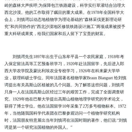
岭的森林大声疾呼;为保障包兰铁路建设，科学实行草灌结合治理大
西北沙漠。他的工作取得了瞩目的重大成果。在1978年全国科学大
会上，刘慎谔以动态地植物学为理论基础的“森林采伐更新理论研
究”和共同协作的“西北沙漠地区修筑铁路设计施工”两项成果被授予
重大科研成果奖，给我们国家和后人留下了宝贵的财富。
刘慎谔先生1897年出生于山东牟平县一个农民家庭，1918年考
入保定留法高等工艺预备班学习，1920年赴法国留学，先后进入郎
西大学农学院及蒙比利埃农业专校学习，1926年在科来蒙大学毕
业，获理科硕士学位。同年法国著名植物学家Braun Blanguet 给刘慎
谔提出有关高斯山区植被的几个问题。为了解答这些问题，刘慎谔
只身一人在法国高斯山区经过三年的艰苦工作，完成了全面调查研
究。1929年他在巴黎大学提出高斯山植物地理学研究的学术论文，
获得了博士学位。他在法国留学10年采集了2万多号植物标本。1972
年，当他随我国科学代表团在巴黎参观访问一个植物学研究机构
时，法国朋友特意展出当年刘慎谔在法国时期的著作，他们说:“刘慎
谔是第一个研究法国植物的外国人。”