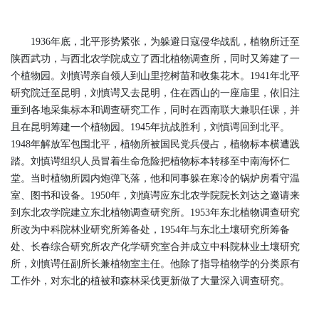
1936年底，北平形势紧张，为躲避日寇侵华战乱，植物所迁至
陕西武功，与西北农学院成立了西北植物调查所，同时又筹建了一
个植物园。刘慎谔亲自领人到山里挖树苗和收集花木。1941年北平
研究院迁至昆明，刘慎谔又去昆明，住在西山的一座庙里，依旧注
重到各地采集标本和调查研究工作，同时在西南联大兼职任课，并
且在昆明筹建一个植物园。1945年抗战胜利，刘慎谔回到北平。
1948年解放军包围北平，植物所被国民党兵侵占，植物标本横遭践
踏。刘慎谔组织人员冒着生命危险把植物标本转移至中南海怀仁
堂。当时植物所园内炮弹飞落，他和同事躲在寒冷的锅炉房看守温
室、图书和设备。1950年，刘慎谔应东北农学院院长刘达之邀请来
到东北农学院建立东北植物调查研究所。1953年东北植物调查研究
所改为中科院林业研究所筹备处，1954年与东北土壤研究所筹备
处、长春综合研究所农产化学研究室合并成立中科院林业土壤研究
所，刘慎谔任副所长兼植物室主任。他除了指导植物学的分类原有
工作外，对东北的植被和森林采伐更新做了大量深入调查研究。