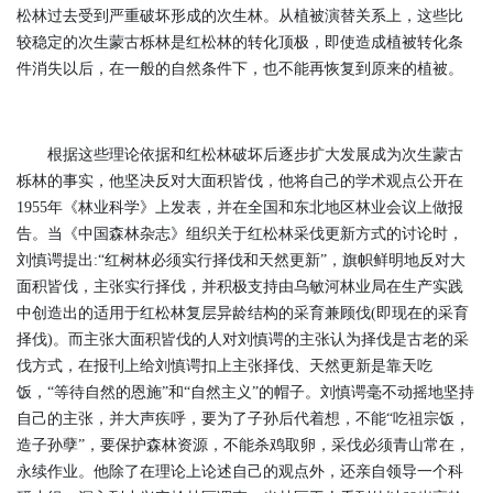
松林过去受到严重破坏形成的次生林。从植被演替关系上，这些比
较稳定的次生蒙古栎林是红松林的转化顶极，即使造成植被转化条
件消失以后，在一般的自然条件下，也不能再恢复到原来的植被。
根据这些理论依据和红松林破坏后逐步扩大发展成为次生蒙古
栎林的事实，他坚决反对大面积皆伐，他将自己的学术观点公开在
1955年《林业科学》上发表，并在全国和东北地区林业会议上做报
告。当《中国森林杂志》组织关于红松林采伐更新方式的讨论时，
刘慎谔提出:“红树林必须实行择伐和天然更新”，旗帜鲜明地反对大
面积皆伐，主张实行择伐，并积极支持由乌敏河林业局在生产实践
中创造出的适用于红松林复层异龄结构的采育兼顾伐(即现在的采育
择伐)。而主张大面积皆伐的人对刘慎谔的主张认为择伐是古老的采
伐方式，在报刊上给刘慎谔扣上主张择伐、天然更新是靠天吃
饭，“等待自然的恩施”和“自然主义”的帽子。刘慎谔毫不动摇地坚持
自己的主张，并大声疾呼，要为了子孙后代着想，不能“吃祖宗饭，
造子孙孽”，要保护森林资源，不能杀鸡取卵，采伐必须青山常在，
永续作业。他除了在理论上论述自己的观点外，还亲自领导一个科