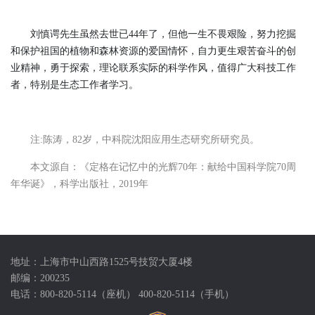
刘慎谔先生虽然去世已44年了，但他一生不畏艰险，努力挖掘
和保护祖国的植物和森林资源的爱国情怀，自力更生艰苦奋斗的创
业精神，勇于探索，理论联系实际的科学作风，值得广大科技工作
者，特别是生态工作者学习。
注:陈涛，82岁，中科院沈阳应用生态研究所研究员。
本文源自：《定格在记忆中的光辉70年：献给中国科学院70周
年华诞》，科学出版社，2019年
地址：上海市中山西路1525号技贸大厦4楼
邮编：200235
电话：800-820-5114（座机） 400-820-5114（手机）