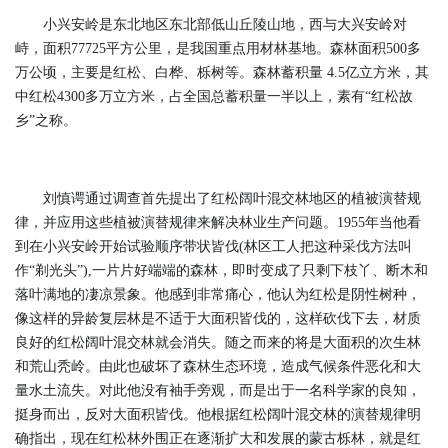
小兴安岭是东北地区东北部低山丘陵山地，西与大兴安岭对
峙，面积77725平方公里，是我国重点用材林基地。森林面积500多
万公顷，主要是红松、白桦、栎树等。森林蓄积量 4.5亿立方米，其
中红松4300多万立方米，占全国总蓄积量一半以上，素有“红松故
乡”之称。
刘慎谔通过调查首先提出了红松阔叶混交林地区的植被演替规
律，并应用这些植被演替规律来解决林业生产问题。1955年当他看
到在小兴安岭开始试验顺序带状皆伐(林区工人把这种采伐方法叫
作“剃光头”),一片片好端端的森林，即时变成了只剩下枝丫、断木和
落叶满地的凄凉景象。他感到非常痛心，他认为红松是阴性树种，
像这样的异龄复层林是不适于大面积皆伐的，这样砍伐下去，材质
良好的红松阔叶混交林就会消失。随之而来的将是大面积的次生林
和荒山秃岭。由此也破坏了森林生态环境，造成气候条件恶化和大
量水土流失。对此他没有袖手旁观，而是出于一名科学家的良知，
挺身而出，反对大面积皆伐。他根据红松阔叶混交林的演替规律明
确指出，现在红松林外围正在逐渐扩大和发展的蒙古栎林，就是红