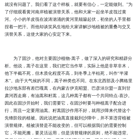
就没有问题了。我们看了这个样板，就要有信心，一定能做到。”为
了仔细观看黄河南岸植被演替关系，他和大家一起坐羊皮筏过黄
河。小小的羊皮筏在波涛汹涌的黄河里颠簸起伏，初坐的人手里都
捏着一把汗。而他却谈笑风生地给大家讲解沙地植被的重叠与交叉
演替关系，这使大家的心安定下来。
为了固沙，他对主要固沙植物-蒿子，做了深入的研究和精辟分
析。他说，蒿子在这里，我们把它当作草，实际上他是非草非木，
他下半截不死，但木质化程度不高，到冬季上半枯死，叫作“半灌
木”。由于大气候的不同，蒿子种类也不同。在东北西部及小腾格里
拉沙地东部有差巴嘎蒿，在内蒙古伊克昭盟、巴彦淖尔盟一直到甘
肃河西走廊，有油蒿和籽蒿，这几种蒿子都有一个共同特点-喜沙。
因此在固沙开始时，我们需要它，在固沙时要与种植蒿子配合进
行，而且一定要用油蒿。籽蒿固沙作用不好，就用沙障来代替这个
先锋阶段的植被。因此说把油蒿直接栽到沙障中，并不算违背植被
演替规律。植被演替是不能改变的，但可以根据我们的需要控制
它，不能死搬，要灵活运用，但是演替规律的原则，绝不能违背。