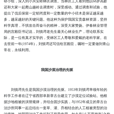
研小组，深入到小兴安岭林区调查。当林区工人看到他以68岁高龄
还和大家一起爬山越岭去调查时，深受感动。通过调查和试验，他
提出了伐后保留一定郁闭度和一定数量的中小径木是保证越采越
多，越采越好的关键问题。他这种为保护我国宝贵森林资源，坚持
科学真理，不惧攻击而奋斗的精神，深受大家赞扬。伊春林业管理
局的宫殿臣书记说，刘慎谔老先生最关心林业生产，理论联系实
际，是一位有真才实学的，受林区工人尊敬和爱戴的老科学家。在
去世前一年(1974年)，刘慎谔还写信给宫殿臣，嘱咐一定要做到青山
常在，永续利用。
我国沙漠治理的先驱
刘慎谔先生是我国沙漠治理的先驱。1953年刘慎谔率领年轻的
科学工作者在辽宁省西部阜新章古台建立了沙漠定位试验站。他根
据沙地植被的演替规律，并结合固沙实践，与1952年成立的章古台
治沙所同事一起总结出一套草、灌、乔相结合的人工植被类型的治