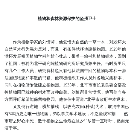
植物和森林资源保护的坚强卫士
作为植物学家的刘慎谔，他爱惜大自然的一草一木，对毁坏大
自然草木行为竭力反对，而且一有条件就择地建植物园。1929年他
满怀发展祖国植物学科的雄心壮志，带着一箱书和植物标本，回到
了祖国，被聘为北平研究院植物研究所研究员兼主任。当时所里只
有几个工作人员，研究资料也只有他从法国带回的植物标本和一套
法国植物志和零散的书籍。他积极组织工作人员到各地采集标本，
同时在植物所附近建立植物园。1935年，北平市市长袁良要全部毁
掉植物园已栽种的树木而改种白菜。刘慎谔非常愤慨，他写信向各
方面呼吁希望能保留植物园。他在信中写道:“北平市政府舍本逐末，
……又复倒行逆施，横加摧残，以改充农田(种菜)为名，取消中国已
有5年历史之唯一植物园，弟以事关学术建设，不忍坐观宰割……然
市府之野心未死，数千植物之生命危在旦夕!”尽管一直呼吁，然而无
济于事。