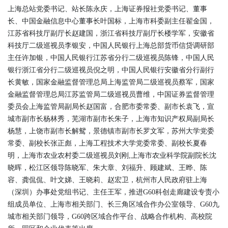
上海总站党委书记、站长陈永庆，上海证券报社党委书记、董事
长、中国金融信息中心董事长叶国标，上海市科委副主任翟金国，
江苏省科技厅副厅长赵建国，浙江省科技厅副厅长楼学军，安徽省
科技厅二级巡视员李银安，中国人民银行上海总部货币信贷调研部
主任许加银，中国人民银行江苏省分行二级巡视员陈锋，中国人民
银行浙江省分行二级巡视员倪之明，中国人民银行安徽省分行副行
长黄敏，国家金融监督管理总局上海监管局二级巡视员蔡军，国家
金融监督管理总局江苏监管局二级巡视员曹维，中国证券监督管理
委员会上海监管局副局长赵国富，合肥市委常委、副市长袁飞，宣
城市副市长杨林秀，芜湖市副市长朱子，上海市知识产权局副局长
杨慧，上饶市副市长解鸳，景德镇市副市长罗文军，苏州大学党委
常委、副校长张正彪，上海工程技术大学党委常委、副校长夏春
明，上海市农业农村委二级巡视员刘刚,上海市农业科学院副院长沈
晓晖，松江区领导陈晓军、朱大章、刘福升、顾建斌、王晔、陈
容、龚侃侃、叶文娣、王晓莉、赵宏卫，杭州市人民政府驻上海
（深圳）办事处党组书记、主任王军，推进G60科创走廊建设专责小
组成员单位、上海市相关部门、长三角区域合作办公室领导、G60九
城市相关部门领导，G60跨区域合作平台、战略合作机构、高校院