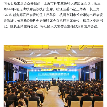
司长石磊出席会议并致辞，上海市科委主任骆大进出席会议，长三
角G60科创走廊联席会议执行主席、松江区委书记王华杰，长三角
G60科创走廊联席会议轮值主席单位、杭州市副市长金承涛出席会议
并致辞，长三角G60科创走廊联席会议执行主席单位、松江区委副书
记、区长王靖主持会议。松江区人大常委会主任赵汝青出席会议。