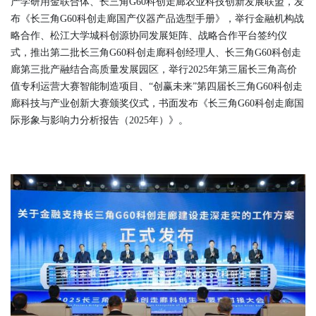
产学研用金联合体、长三角G60科创走廊农业科技创新发展联盟，发
布《长三角G60科创走廊国产仪器产品选型手册》，举行金融机构战
略合作、松江大学城科创源协同发展矩阵、战略合作平台签约仪
式，推出第二批长三角G60科创走廊科创经理人、长三角G60科创走
廊第三批产融结合高质量发展园区，举行2025年第三届长三角高价
值专利运营大赛智能制造项目、“创赢未来”第四届长三角G60科创走
廊科技与产业创新大赛颁奖仪式，书面发布《长三角G60科创走廊国
际形象与影响力分析报告（2025年）》。