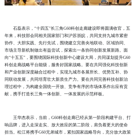
石磊表示，“十四五”长三角G60科创走廊建设即将圆满收官，五
年来，科技部会同相关国家部门和沪苏浙皖，共同支持九城市紧密
协作、大胆实践、先行先试，围绕建立完善央地联动、区域协同、
市场主导新机制做出有益尝试，探索出一条协同创新发展新路。面
向“十五五”，要围绕国际科技创新中心建设大局，共同谋划提升G60
科创走廊战略平台能级，服务好国家战略。要在共同强化科技创新
和产业创新深度融合过程中，实现九城市各展所长、优势互补、协
同联动发展，共同培育壮大新质生产力。要在共同完善科技创新治
理过程中，为构建全国统一开放、竞争有序的市场体系作出应有贡
献，携手打造长三角一体创新、一体发展的示范样板。
王华杰表示，当前，G60科创走廊已经从第一阶段构建平台、打
响品牌，进入走深走实、放大效应的第二阶段，肩负着更大的使命
担当。松江将携手G60兄弟城市，紧扣国家战略导向，充分放大政策