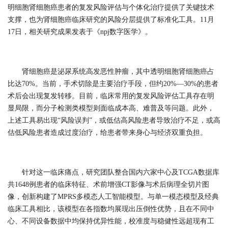
明细胞肾细胞癌患者的复发风险评估与个体化治疗提供了关键技术
支撑，也为肾细胞癌临床研究的风险分层提供了标准化工具。11月
17日，相关研究成果发表于《npj数字医学》。
肾细胞癌是泌尿系统高发恶性肿瘤，其中透明细胞肾细胞癌占
比达70%。当前，手术切除是主要治疗手段，但约20%—30%的患者
术后会出现复发转移。目前，临床常用的复发风险评估工具存在明
显局限，而分子检测类模型则面临成本高、难普及等问题。此外，
上述工具易出现“风险误判”，或低估高风险患者导致治疗不足，或高
估低风险患者造成过度治疗，给患者带来身心与经济双重负担。
针对这一临床痛点，研究团队整合国内六家中心及TCGA数据库
共1648例患者的临床特征、术前增强CT影像与术后病理全切片图
像，创新构建了MPRS多模态人工智能模型。与单一模态模型及经典
临床工具相比，该模型在各指数均展现出压倒性优势，且在不同中
心、不同设备数据中均保持优异性能，校准度与稳健性远超现有工