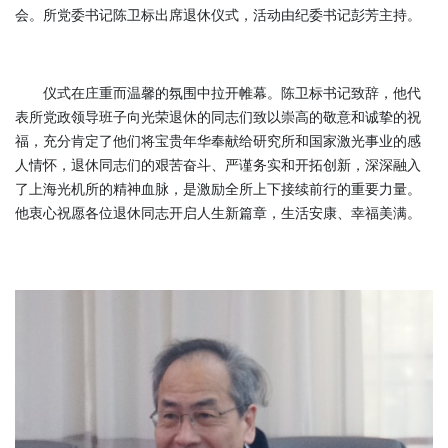
会。所党委书记陈卫标出席退休仪式，活动由纪委书记彭芳主持。
仪式在庄重而温馨的氛围中拉开帷幕。陈卫标书记致辞，他代
表所党政领导班子向光荣退休的同志们致以崇高的敬意和诚挚的祝
福，充分肯定了他们将宝贵年华奉献给研究所和国家激光事业的感
人情怀，退休同志们的艰苦奋斗、严谨务实和开拓创新，深深融入
了上海光机所的精神血脉，是激励全所上下接续前行的重要力量。
他衷心祝愿各位退休同志开启人生新篇章，生活安康、幸福美满。