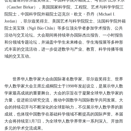
会还邀请到菲尔兹奖得主、中国科学院外籍院士、考切尔·比尔卡尔
（Caucher Birkar），美国国家科学院、工程院、艺术与科学学院三
院院士，中国科学院外籍院士迈克尔・欧文・乔丹（Michael I.
Jordan），菲尔兹奖得主、美国艺术与科学院院士、法国科学院外籍
院士吴宝珠（Ngô Bảo Châu）等多位顶尖学者参加学术报告、公共
活动与交叉论坛。大会期间将持续举办国际杰出报告、一小时报告
和分领域专题论坛，并涵盖中学生未来峰会、学生海报展等多种形
式丰富的交流活动，进一步促进数学与产业、教育、科学传播等领
域的交叉互动。
世界华人数学家大会由国际著名数学家、菲尔兹奖得主、世界
华人数学家大会主席丘成桐院士于1998年发起设立，是展示华人数
学家最高成就的重要舞台。大会的宗旨在于凝聚全球华人数学家的
力量，促进前沿研究交流，推动中国数学与国际数学共同发展。大
会的持续召开与不断深化的全球影响力，不仅展示华人数学界的新
成就，也体现中国数学在基础科学领域不断提高的国际声誉。本届
大会将持续至1月7日，为全球华人数学界带来一系列深入、开放而
多元的学术交流成果。