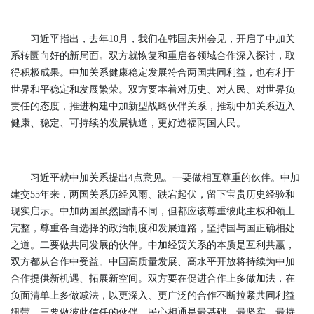
习近平指出，去年10月，我们在韩国庆州会见，开启了中加关
系转圜向好的新局面。双方就恢复和重启各领域合作深入探讨，取
得积极成果。中加关系健康稳定发展符合两国共同利益，也有利于
世界和平稳定和发展繁荣。双方要本着对历史、对人民、对世界负
责任的态度，推进构建中加新型战略伙伴关系，推动中加关系迈入
健康、稳定、可持续的发展轨道，更好造福两国人民。
习近平就中加关系提出4点意见。一要做相互尊重的伙伴。中加
建交55年来，两国关系历经风雨、跌宕起伏，留下宝贵历史经验和
现实启示。中加两国虽然国情不同，但都应该尊重彼此主权和领土
完整，尊重各自选择的政治制度和发展道路，坚持国与国正确相处
之道。二要做共同发展的伙伴。中加经贸关系的本质是互利共赢，
双方都从合作中受益。中国高质量发展、高水平开放将持续为中加
合作提供新机遇、拓展新空间。双方要在促进合作上多做加法，在
负面清单上多做减法，以更深入、更广泛的合作不断拉紧共同利益
纽带。三要做彼此信任的伙伴。民心相通是最基础、最坚实、最持