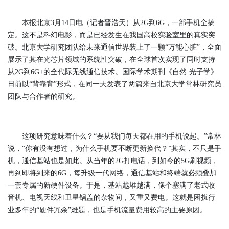
本报北京3月14日电（记者晋浩天）从2G到6G，一部手机全搞
定。这不是科幻电影，而是已经发生在我国高校实验室里的真实突
破。北京大学研究团队给未来通信世界装上了一颗“万能心脏”，全面
展示了其在光芯片领域的系统性突破，在全球首次实现了同时支持
从2G到6G+的全代际无线通信技术。国际学术期刊《自然·光子学》
日前以“背靠背”形式，在同一天发表了两篇来自北京大学常林研究员
团队与合作者的研究。
这项研究意味着什么？“要从我们每天都在用的手机说起。”常林
说，“你有没有想过，为什么手机要不断更新换代？”其实，不只是手
机，通信基站也是如此。从当年的2G打电话，到如今的5G刷视频，
再到即将到来的6G，每升级一代网络，通信基站和终端就必须叠加
一套专属的新硬件设备。于是，基站越堆越满，像个塞满了老式收
音机、电视天线和卫星锅盖的杂物间，又重又费电。这就是困扰行
业多年的“硬件冗余”难题，也是手机流量费用较高的主要原因。