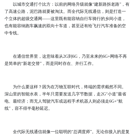
以城市交通打个比方：以前的网络升级就像“建新路拆老路”，有
了高速公路，泥巴路就要被淘汰。而全代际无线通信，则是打造一
个立体的超级交通网——这里既有能容纳自行车骑行的乡间小道，
也有能容纳跑车飙速的双向十车道，甚至还有给飞行汽车准备的空
中专线。
在通信世界里，这意味着从2G到6G，乃至未来的6G+网络不再
是简单的“新老交替”，而是同时存在、并行工作。
为什么要这样？因为在万物互联时代，终端的需求截然不同。
深山里的智能水表，半年只需要发送几字节数据，走2G“小道”最省
电、最经济；而无人驾驶汽车或远程手术机器人则必须走6G+“航
线”，容不得半毫秒延迟。
全代际无线通信就像一位聪明的“总调度师”。无论你接入的是复