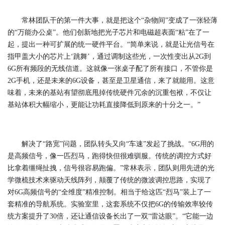
常林团队干的第一件大事，就是把这个“杂物间”变成了一张轻薄
的“万能办公桌”。他们创新地把光子芯片和电磁超表面“粘”在了一
起，提出一种可扩展的统一硬件平台。“简单来说，就是让光信号在
指甲盖大小的芯片上‘跳舞’，通过调制这些光，一次性变出从2G到
6G所有频段的无线信道。这就像一张桌子配了所有接口，不管你是
2G手机，还是未来的6G设备，甚至是卫星通信，来了就能用。这意
味着，未来的基站有望彻底甩掉传统硬件冗余的沉重包袱，不仅让
基站体积大幅缩小，更能让功耗直接降低到原来的十分之一。”
解决了“路宽”问题，团队转头又向“车速”发起了挑战。“6G用的
是高频信号，像一匹烈马，跑得快但很难驯服。传统的调控方式好
比拿着缰绳扯拽，信号很容易跑偏。”常林表示，团队则用先进的光
学微梳技术来驱动天线阵列，颠覆了传统的微波调控思路，实现了
对6G高频信号的“全维度”精准控制。相当于给这匹“烈马”装上了一
套精准的导航系统。实验室里，这套系统不仅把6G的传输效率较传
统方案提升了30倍，还让通信设备长出了一双“雷达眼”。“它能一边