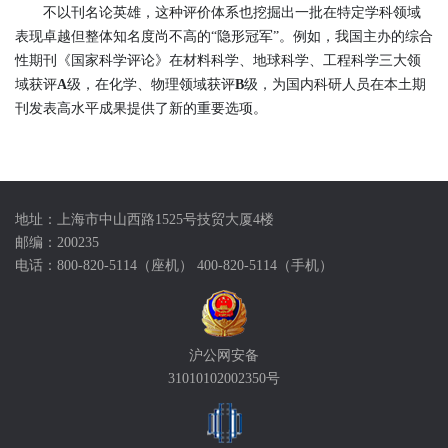
不以刊名论英雄，这种评价体系也挖掘出一批在特定学科领域
表现卓越但整体知名度尚不高的“隐形冠军”。例如，我国主办的综合
性期刊《国家科学评论》在材料科学、地球科学、工程科学三大领
域获评
A
级，在化学、物理领域获评
B
级，为国内科研人员在本土期
刊发表高水平成果提供了新的重要选项。
地址：上海市中山西路1525号技贸大厦4楼
邮编：200235
电话：800-820-5114（座机） 400-820-5114（手机）
沪公网安备
31010102002350号