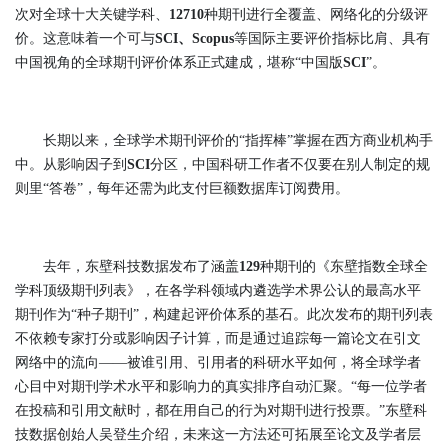
次对全球十大关键学科、
12710
种期刊进行全覆盖、网络化的分级评
价。这意味着一个可与
SCI、Scopus
等国际主要评价指标比肩、具有
中国视角的全球期刊评价体系正式建成，堪称“中国版
SCI
”。
长期以来，全球学术期刊评价的“指挥棒”掌握在西方商业机构手
中。从影响因子到
SCI
分区，中国科研工作者不仅要在别人制定的规
则里“答卷”，每年还需为此支付巨额数据库订阅费用。
去年，东壁科技数据发布了涵盖
129
种期刊的《东壁指数全球全
学科顶级期刊列表》，在各学科领域内遴选学术界公认的最高水平
期刊作为“种子期刊”，构建起评价体系的基石。此次发布的期刊列表
不依赖专家打分或影响因子计算，而是通过追踪每一篇论文在引文
网络中的流向——被谁引用、引用者的科研水平如何，将全球学者
心目中对期刊学术水平和影响力的真实排序自动汇聚。“每一位学者
在投稿和引用文献时，都在用自己的行为对期刊进行投票。”东壁科
技数据创始人吴登生介绍，未来这一方法还可拓展至论文及学者层