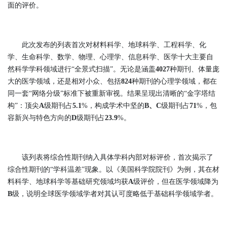
面的评价。
此次发布的列表首次对材料科学、地球科学、工程科学、化
学、生命科学、数学、物理、心理学、信息科学、医学十大主要自
然科学学科领域进行“全景式扫描”。无论是涵盖
4027
种期刊、体量庞
大的医学领域，还是相对小众、包括
824
种期刊的心理学领域，都在
同一套“网络分级”标准下被重新审视。结果呈现出清晰的“金字塔结
构”：顶尖
A
级期刊占
5.1
%，构成学术中坚的
B、C
级期刊占
71
%，包
容新兴与特色方向的
D
级期刊占
23.9
%。
该列表将综合性期刊纳入具体学科内部对标评价，首次揭示了
综合性期刊的“学科温差”现象。以《美国科学院院刊》为例，其在材
料科学、地球科学等基础研究领域均获
A
级评价，但在医学领域降为
B
级，说明全球医学领域学者对其认可度略低于基础科学领域学者。