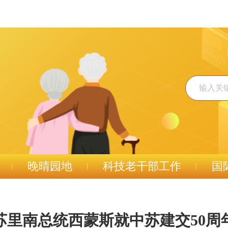
晚晴园地
科技老干部工作
国
苏里南总统西蒙斯就中苏建交50周