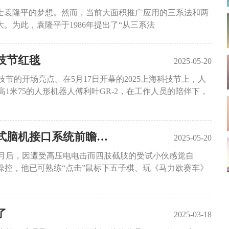
士袁隆平的梦想。然而，当前大面积推广应用的三系法和两
。为此，袁隆平于1986年提出了“从三系法
技节红毯
2025-05-20
节的开场亮点。在5月17日开幕的2025上海科技节上，人
1米75的人形机器人傅利叶GR-2，在工作人员的陪伴下，
上海开展国内首例侵入式脑机接口系统前瞻性临床试验
2025-05-20
月后，因遭受高压电电击而四肢截肢的受试小伙感觉自
操控，他已可熟练“点击”鼠标下五子棋、玩《马力欧赛车》
了
2025-03-18