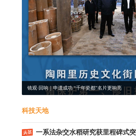
镜观·回响｜申遗成功 “千年瓷都”名片更响亮
科技天地
一系法杂交水稻研究获里程碑式突