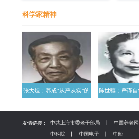
科学家精神
张大煜：养成“从严从实”的
陈世骧：严谨自
科学态度
者
中共上海市委老干部局
中国养老网
友情链接：
中科院
中国电子
中船