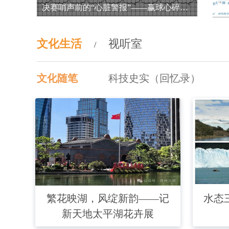
决赛哨声前的“心脏警报”——赢球心碎，输球心痛
文化生活
视听室
/
文化随笔
科技史实（回忆录）
繁花映湖，风绽新韵——记
水态
新天地太平湖花卉展