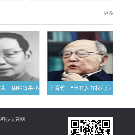
更多
深夜，闹钟每半小
王育竹：“没有人有权利浪
严谨求实 兢兢业
费国家一分钱!”
业
海科技党建网