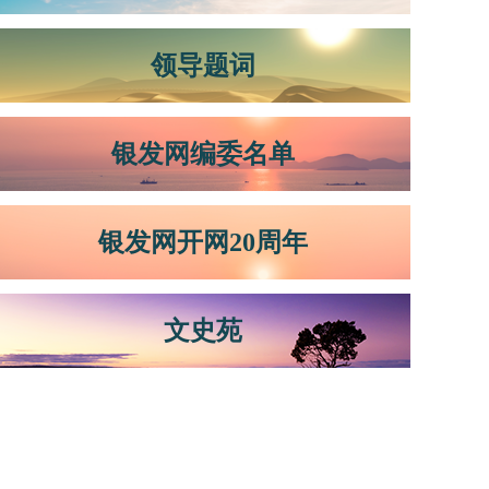
领导题词
银发网编委名单
银发网开网20周年
文史苑