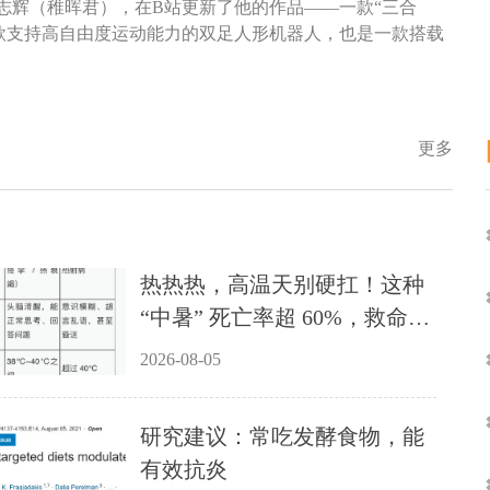
志辉（稚晖君），在B站更新了他的作品——一款“三合
一款支持高自由度运动能力的双足人形机器人，也是一款搭载
更多
热热热，高温天别硬扛！这种
“中暑” 死亡率超 60%，救命指
南一文说清
2026-08-05
研究建议：常吃发酵食物，能
有效抗炎