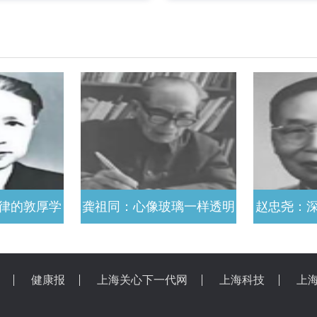
律的敦厚学
龚祖同：心像玻璃一样透明
赵忠尧：
始终坚持实事求是的工作风
时响一次 
格
健康报
上海关心下一代网
上海科技
上