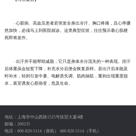
· 心脏病、高血压患者若突发全身出冷汗、胸口疼痛，且心率骤
然加快，必须马上到医院就诊。这类典型症状，往往预示着心肌梗
死即将发作。
· 出汗并不能帮助减脂，它只是身体水分流失的一种表现。排汗
后体重虽会短暂下降，补充水分后便会恢复原样。若出汗后未能及
时补水，轻则引发中暑、电解质失调、肌肉抽筋，重则出现重度脱
水，甚至诱发心脏病变，危及生命。
地址：上海市中山西路1525号技贸大厦4楼
邮编：200235
电话：800-820-5114（座机） 400-820-5114（手机）