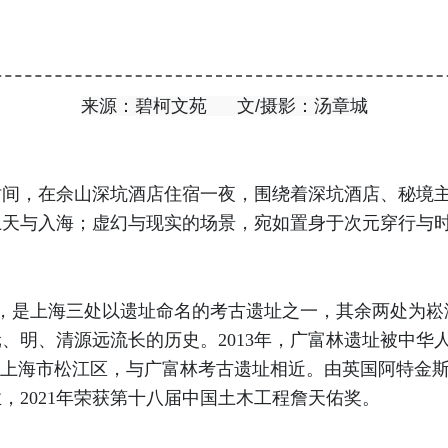
来源：碧柯文苑 文/摄影：汤章城
，在佘山深坑酒店住宿一夜，围绕着深坑酒店、秘境主
上天与入海；虚幻与现实的场景，宛如置身于次元穿行与
是上海三处以遗址命名的考古遗址之一，其余两处为崧泽
、明、清源远流长的历史。2013年，广富林遗址被中华
于上海市松江区，与广富林考古遗址相近。由英国阿特金斯
业，2021年荣获第十八届中国土木工程詹天佑奖。