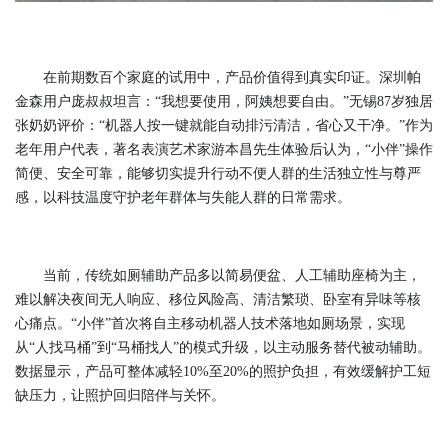
在前期数百个家庭的试用中，产品价值得到真实印证。深圳帕
金森用户庞叔叔坦言：“我想要使用，阿姨想要自由。”无锡87岁独居
张奶奶评价：“机器人按一键就能自动排污清洁，省心又干净。”作为
老年用户代表，著名表演艺术家游本昌先生体验后认为，“小伴”操作
简便、安全可靠，能够切实提升行动不便人群的生活独立性与尊严
感，以科技温度守护老年群体与失能人群的日常需求。
当前，传统如厕辅助产品多以简易便盆、人工辅助座椅为主，
难以解决夜间无人响应、移位风险高、清洁繁琐、卧室有异味等核
心痛点。“小伴”首次将自主移动机器人技术落地如厕场景，实现
从“人找马桶”到“马桶找人”的模式升级，以主动服务替代被动辅助。
数据显示，产品可整体减轻10%至20%的照护负担，有效缓解护工短
缺压力，让照护回归陪伴与关怀。