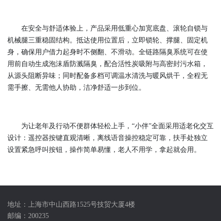
在安全与舒适体验上，产品采用低重心加宽底盘、滚轮自锁与
机械腿三重稳固结构。抵达使用位置后，立即锁轮、撑腿、固定机
身，确保用户借力起身时不侧翻、不滑动。全链路隔臭系统可在使
用前自动生成泡沫盾防溅隔臭，配合活性炭吸附与高密封污水箱，
从源头阻断异味；同时配备多档可调温水清洗与暖风烘干，全程无
需手擦、无需他人协助，洁净舒适一步到位。
为让老年及行动不便群体轻松上手，“小伴”全面采用适老化交互
设计：遥控器按键直观清晰，离线语音操控稳定可靠，扶手处独立
设置紧急呼叫按钮，操作简单易懂，老人不用学，拿起就会用。
地址：上海市中山西路1525号技贸大厦4楼
邮编：200235