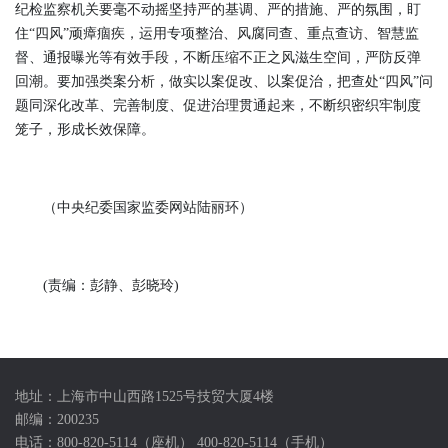
纪检监察机关要毫不动摇坚持严的基调、严的措施、严的氛围，盯
住“四风”顽瘴痼疾，运用专项整治、风腐同查、重点查访、智慧监
督、通报曝光等有效手段，不断压缩不正之风滋生空间，严防反弹
回潮。要加强类案分析，做实以案促改、以案促治，把查处“四风”问
题同深化改革、完善制度、促进治理贯通起来，不断织密织牢制度
笼子，形成长效保障。
（中央纪委国家监委网站陆丽环）
(责编：彭静、彭晓玲)
地址：上海市中山西路1525号技贸大厦4楼
邮编：200235
电话：800-820-5114（座机） 400-820-5114（手机）