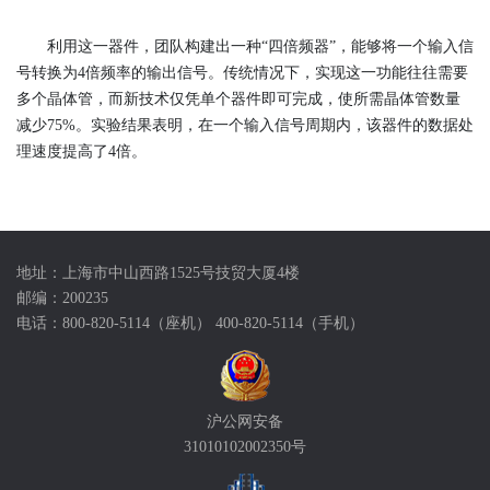
利用这一器件，团队构建出一种“四倍频器”，能够将一个输入信
号转换为4倍频率的输出信号。传统情况下，实现这一功能往往需要
多个晶体管，而新技术仅凭单个器件即可完成，使所需晶体管数量
减少75%。实验结果表明，在一个输入信号周期内，该器件的数据处
理速度提高了4倍。
地址：上海市中山西路1525号技贸大厦4楼
邮编：200235
电话：800-820-5114（座机） 400-820-5114（手机）
沪公网安备
31010102002350号