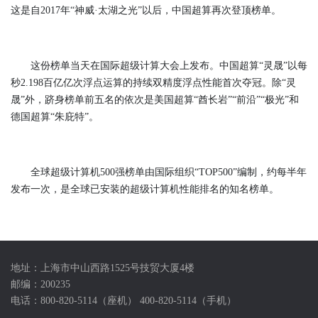
这是自2017年“神威·太湖之光”以后，中国超算再次登顶榜单。
这份榜单当天在国际超级计算大会上发布。中国超算“灵晟”以每
秒2.198百亿亿次浮点运算的持续双精度浮点性能首次夺冠。除“灵
晟”外，跻身榜单前五名的依次是美国超算“酋长岩”“前沿”“极光”和
德国超算“朱庇特”。
全球超级计算机500强榜单由国际组织“TOP500”编制，约每半年
发布一次，是全球已安装的超级计算机性能排名的知名榜单。
地址：上海市中山西路1525号技贸大厦4楼
邮编：200235
电话：800-820-5114（座机） 400-820-5114（手机）