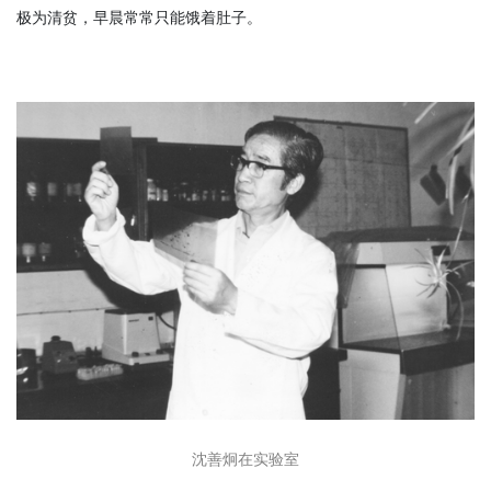
极为清贫，早晨常常只能饿着肚子。
沈善炯在实验室