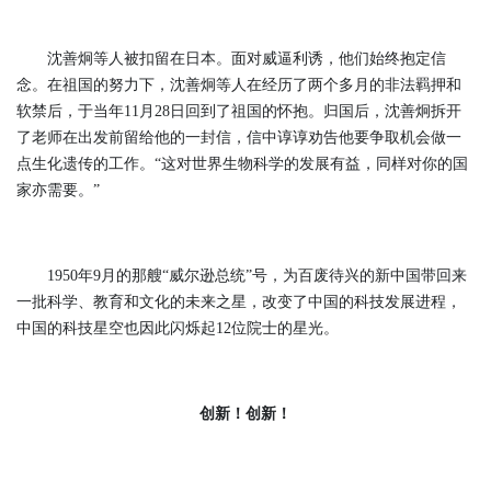
沈善炯等人被扣留在日本。面对威逼利诱，他们始终抱定信
念。在祖国的努力下，沈善炯等人在经历了两个多月的非法羁押和
软禁后，于当年11月28日回到了祖国的怀抱。归国后，沈善炯拆开
了老师在出发前留给他的一封信，信中谆谆劝告他要争取机会做一
点生化遗传的工作。“这对世界生物科学的发展有益，同样对你的国
家亦需要。”
1950年9月的那艘“威尔逊总统”号，为百废待兴的新中国带回来
一批科学、教育和文化的未来之星，改变了中国的科技发展进程，
中国的科技星空也因此闪烁起12位院士的星光。
创新！创新！