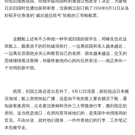
些知识报效祖国。但钱学森回国时的遭遇让他改变了决定，为避免
日后归国时也遭扣留和审查，沈善炯立刻订购了1950年8月31日从洛
杉矶开往香港的“威尔逊总统号”轮船的三等舱船票。
这艘船上还有不少和他一样学成归国的留学生，邓稼先也在这
班船上。载着游子的巨轮破浪前行，一边离祖国和亲人越来越近，
一边离在异国他乡关心和教育自己的老师、朋友越来越远，交叉的
思绪缠绕着沈善炯，却最终被他内心的向往所吞没——他正奔向一
个光明的新中国。
然而，归国之路还是出意外了。9月12日清晨，邮轮抵达日本横
滨海域，船上突然响起广播，说是由于有的客人要在横滨下船，通
知旅客换房间，点名要沈善炯和另外三人带随身行李，搬到指定的
房间。这当然是借口，在房间里等候他们的，是美国中央情报局的
官员。不由分说，就对他们搜身，一件件查他们的行李，工作笔记
本也被夺走。