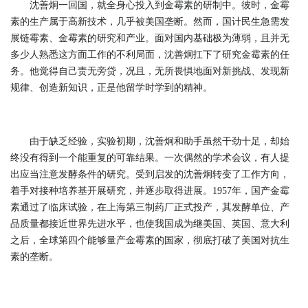
沈善炯一回国，就全身心投入到金霉素的研制中。彼时，金霉
素的生产属于高新技术，几乎被美国垄断。然而，国计民生急需发
展链霉素、金霉素的研究和产业。面对国内基础极为薄弱，且并无
多少人熟悉这方面工作的不利局面，沈善炯扛下了研究金霉素的任
务。他觉得自己责无旁贷，况且，无所畏惧地面对新挑战、发现新
规律、创造新知识，正是他留学时学到的精神。
由于缺乏经验，实验初期，沈善炯和助手虽然干劲十足，却始
终没有得到一个能重复的可靠结果。一次偶然的学术会议，有人提
出应当注意发酵条件的研究。受到启发的沈善炯转变了工作方向，
着手对接种培养基开展研究，并逐步取得进展。1957年，国产金霉
素通过了临床试验，在上海第三制药厂正式投产，其发酵单位、产
品质量都接近世界先进水平，也使我国成为继美国、英国、意大利
之后，全球第四个能够量产金霉素的国家，彻底打破了美国对抗生
素的垄断。