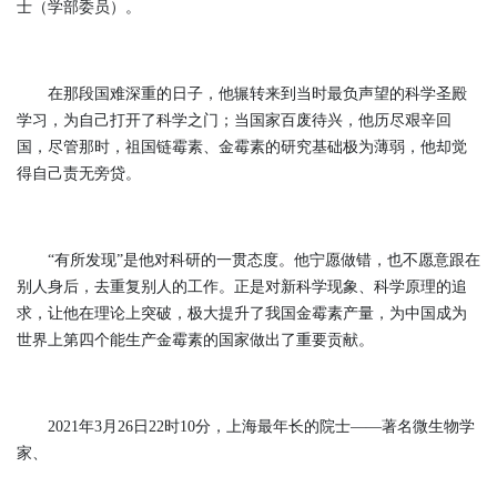
士（学部委员）。
在那段国难深重的日子，他辗转来到当时最负声望的科学圣殿
学习，为自己打开了科学之门；当国家百废待兴，他历尽艰辛回
国，尽管那时，祖国链霉素、金霉素的研究基础极为薄弱，他却觉
得自己责无旁贷。
“有所发现”是他对科研的一贯态度。他宁愿做错，也不愿意跟在
别人身后，去重复别人的工作。正是对新科学现象、科学原理的追
求，让他在理论上突破，极大提升了我国金霉素产量，为中国成为
世界上第四个能生产金霉素的国家做出了重要贡献。
2021年3月26日22时10分，上海最年长的院士——著名微生物学
家、