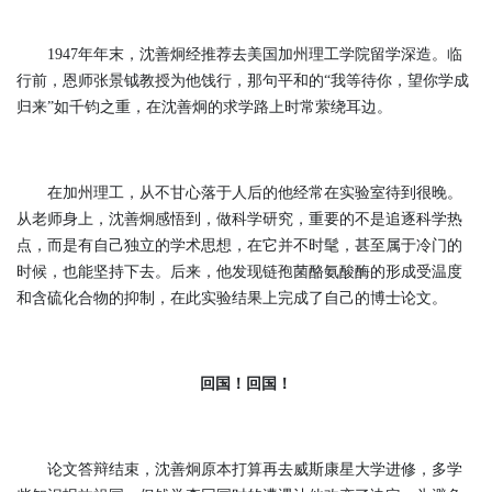
1947年年末，沈善炯经推荐去美国加州理工学院留学深造。临
行前，恩师张景钺教授为他饯行，那句平和的“我等待你，望你学成
归来”如千钧之重，在沈善炯的求学路上时常萦绕耳边。
在加州理工，从不甘心落于人后的他经常在实验室待到很晚。
从老师身上，沈善炯感悟到，做科学研究，重要的不是追逐科学热
点，而是有自己独立的学术思想，在它并不时髦，甚至属于冷门的
时候，也能坚持下去。后来，他发现链孢菌酪氨酸酶的形成受温度
和含硫化合物的抑制，在此实验结果上完成了自己的博士论文。
回国！回国！
论文答辩结束，沈善炯原本打算再去威斯康星大学进修，多学