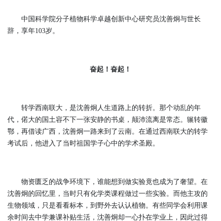
中国科学院分子植物科学卓越创新中心研究员沈善炯与世长
辞，享年103岁。
奋起！奋起！
转学西南联大，是沈善炯人生道路上的转折。那个动乱的年
代，偌大的国土容不下一张安静的书桌，颠沛流离是常态。辗转徽
鄂，再借读广西，沈善炯一路来到了云南。在通过西南联大的转学
考试后，他进入了当时祖国学子心中的学术圣殿。
物资匮乏的战争环境下，谁能想到做实验竟也成为了奢望。在
沈善炯的回忆里，当时只有化学类课程做过一些实验。而他主攻的
生物领域，只是看看标本，到野外去认认植物。有些同学会利用课
余时间去中学兼课补贴生活，沈善炯却一心扑在学业上，因此过得