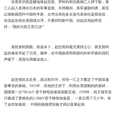
但美军仍然蛮横地将赵忠尧、罗时钧和沈善炯三人押下船，将
三人囚入美薄在日本的军事监狱。关押期间，美军威胁利诱，甚至
以假枪毙恐吓中国科学家。台湾当局也多次派代表前往监狱劝说，
动员赵忠尧去美国或台湾，不要回到新中国。但赵忠尧始终坚
持：“我回大陆之意已决!”
虽然身陷囹圄，前途未卜，赵忠尧却毫无畏惧之心，甚至跟同
监的难友学起了日语。最终，在中国政府和和国内外科学家的强烈
声援下，美国当局被迫放人。
赵忠尧此次赴美，虽过程坎坷，但凭一己之力奠定了中国加速
器事
业的基础。1955年，在他的主持下，利用从美国购回的器材，
我国第一台700 keV 质子静电加速器装配完成。1958年，他又领导设
计建成了更精良的2.5MeV质子静电加速器， 一直沿用了几十年。有
了这些加速器， 中国的核物理实验才得以发展起来。