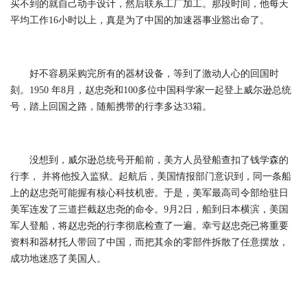
买不到的就自己动手设计，然后联系工厂加工。那段时间，他每天
平均工作16小时以上，真是为了中国的加速器事业豁出命了。
好不容易采购完所有的器材设备，等到了激动人心的回国时
刻。1950 年8月，赵忠尧和100多位中国科学家一起登上威尔逊总统
号，踏上回国之路，随船携带的行李多达33箱。
没想到，威尔逊总统号开船前，美方人员登船查扣了钱学森的
行李， 并将他投入监狱。起航后，美国情报部门意识到，同一条船
上的赵忠尧可能握有核心科技机密。于是，美军最高司令部给驻日
美军连发了三道拦截赵忠尧的命令。9月2日，船到日本横滨，美国
军人登船，将赵忠尧的行李彻底检查了一遍。幸亏赵忠尧已将重要
资料和器材托人带回了中国，而把其余的零部件拆散了任意摆放，
成功地迷惑了美国人。