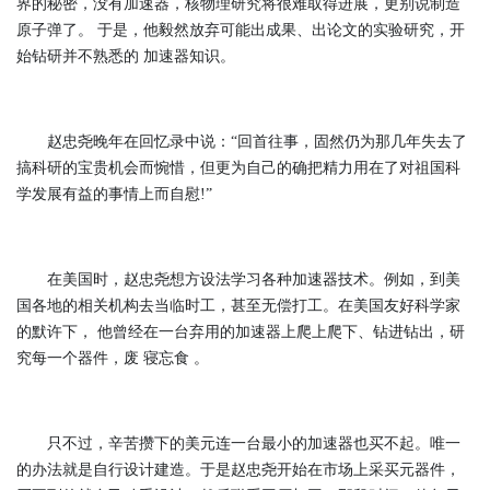
界的秘密，没有加速器，核物理研究将很难取得进展，更别说制造
原子弹了。 于是，他毅然放弃可能出成果、出论文的实验研究，开
始钻研并不熟悉的 加速器知识。
赵忠尧晚年在回忆录中说：“回首往事，固然仍为那几年失去了
搞科研的宝贵机会而惋惜，但更为自己的确把精力用在了对祖国科
学发展有益的事情上而自慰!”
在美国时，赵忠尧想方设法学习各种加速器技术。例如，到美
国各地的相关机构去当临时工，甚至无偿打工。在美国友好科学家
的默许下， 他曾经在一台弃用的加速器上爬上爬下、钻进钻出，研
究每一个器件，废 寝忘食 。
只不过，辛苦攒下的美元连一台最小的加速器也买不起。唯一
的办法就是自行设计建造。于是赵忠尧开始在市场上采买元器件，