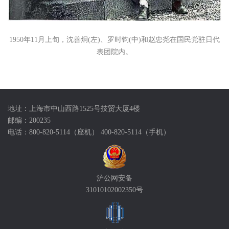
1950年11月上旬，沈善炯(左)、罗时钧(中)和赵忠尧在国民党驻日代
表团院内。
地址：上海市中山西路1525号技贸大厦4楼
邮编：200235
电话：800-820-5114（座机） 400-820-5114（手机）
沪公网安备
31010102002350号