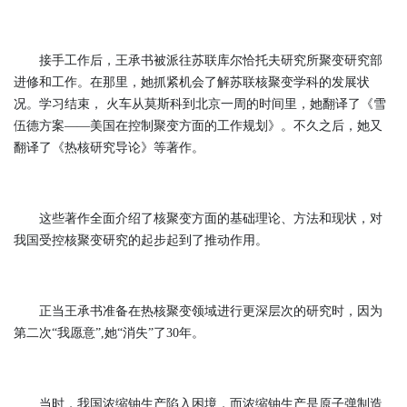
接手工作后，王承书被派往苏联库尔恰托夫研究所聚变研究部
进修和工作。在那里，她抓紧机会了解苏联核聚变学科的发展状
况。学习结束， 火车从莫斯科到北京一周的时间里，她翻译了《雪
伍德方案——美国在控制聚变方面的工作规划》。不久之后，她又
翻译了《热核研究导论》等著作。
这些著作全面介绍了核聚变方面的基础理论、方法和现状，对
我国受控核聚变研究的起步起到了推动作用。
正当王承书准备在热核聚变领域进行更深层次的研究时，因为
第二次“我愿意”,她“消失”了30年。
当时，我国浓缩铀生产陷入困境，而浓缩铀生产是原子弹制造