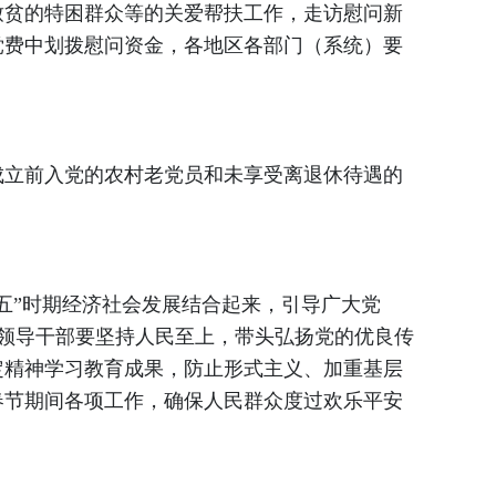
致贫的特困群众等的关爱帮扶工作，走访慰问新
党费中划拨慰问资金，各地区各部门（系统）要
立前入党的农村老党员和未享受离退休待遇的
”时期经济社会发展结合起来，引导广大党
各级领导干部要坚持人民至上，带头弘扬党的优良传
定精神学习教育成果，防止形式主义、加重基层
春节期间各项工作，确保人民群众度过欢乐平安