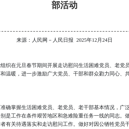
部活动
来源：人民网－人民日报
2025年12月24日
党组织在元旦春节期间开展走访慰问生活困难党员、老党
怀和温暖，进一步激励广大党员、干部和群众勠力同心、
确掌握生活困难党员、老党员、老干部基本情况，广泛
别是工作在条件艰苦地区和急难险重任务一线的同志。做好
作者有关待遇落实和走访慰问工作。做好对因公牺牲党员