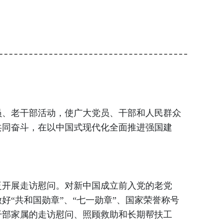
员、老干部活动，使广大党员、干部和人民群众
共同奋斗，在以中国式现代化全面推进强国建
开展走访慰问。对新中国成立前入党的老党
“共和国勋章”、“七一勋章”、国家荣誉称号
干部家属的走访慰问、照顾救助和长期帮扶工