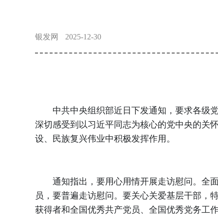
银发网
2025-12-30
中共中央组织部近日下发通知，要求各级
深切感受到以习近平同志为核心的党中央的关
设、民族复兴伟业中积极发挥作用。
通知指出，要用心用情开展走访慰问。全面准
员，要普遍走访慰问。要关心关爱基层干部，特
获得者和全国优秀共产党员、全国优秀党务工