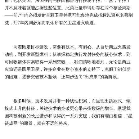
前，包括美国、法国在内的多国都曾进行多轮申报。当然，申报了
并不意味着就能占据这些位置。此类批量申请后存在两个核验周期
——前7年内必须发射首颗卫星并尽可能多地完成指标以避免名额削
减，后7年内则必须将剩余所有的卫星送入轨道。
向着既定目标进发，需要有技术、有耐心。从自研商业火箭发
动机，到开发新型燃料；从掌握稳定执行发射任务的核心技术，到
可回收箭体探索取得一系列突破……我们清晰地看到，无论是商业
火箭还是民用卫星，许多企业在耐心资本的支持下，克服了初创期
的困难，逐步突破技术瓶颈，正阔步迈向“出成果”的新阶段。
很多时候，技术发展并非一种线性积累，而呈现出跳跃式、螺
旋式上升的特征，关键技术的突破更会带来指数级的增长。纵观我
国科技创新的长足进步和取得的一系列突破，我们有理由相信，“星
链成网”的愿景，就在不远的将来。