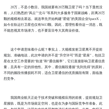
20万，不是小数目。我国就要有20万颗卫星了吗？当下显然没
有，人们熟悉的“风云”“北斗”等系列大多服务于国家战略，距离20万
颗的规模相去甚远。就连率先开始构建“星链”的美国企业SpaceX，
如今在轨运行卫星也仅有9413颗。因此，需理性看待这一消息，既
不能忽视其市场潜力，也不要盲目夸大其商业价值。
这个申请意味着什么呢？事实上，大规模发射卫星离不开提前
规划。准确地说，此次申请的并不是“升空许可”而是“星座”，包括卫
星在太空工作需要的“轨道”和“通信频率”，它们直接影响卫星通信质
量，且具有一定的排他性。其中，通信频段遵循“先到先得”的原则，
不同的频段传播损耗不同，适合卫星通信的优质频段有限，面临激
烈竞争。
我国商业航天正处于技术突破和规模应用的前夜，提前规划卫
星频轨，既是为市场留足空间，也是在为参与国际竞争作准备。此