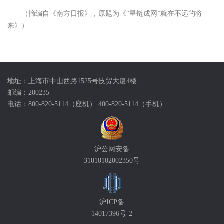
（摘编自《南方日报》，原题为《“星链成网”就在不远的将
来》）
地址：上海市中山西路1525号技贸大厦4楼
邮编：200235
电话：800-820-5114（座机） 400-820-5114（手机）
沪公网安备
31010102002350号
沪ICP备
14017396号-2