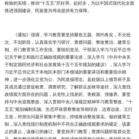
检验的实绩，推动“十五五”开好局、起好步，为以中国式现代化全面
推进强国建设、民族复兴伟业提供有力保障。
《通知》强调，学习教育要坚持聚焦主题、简约务实，不分批
次、不划阶段，认真落实学习研讨、查摆问题、整改整治、建章立
制、开门教育等工作安排。要组织党员、干部深入学习习近平总书
记关于树立和践行正确政绩观的重要论述，深入学习《中共中央关
于制定国民经济和社会发展第十五个五年规划的建议》，深入学习
习近平总书记关于本地区本部门本领域的重要讲话和重要指示精
神，进一步强化立党为公、为民造福理念。县处级以上领导班子及
其成员通过督促检查、调查研究、了解群众反映等途径，深入查找
政绩观方面存在的问题，从党性上找差距、查根源、强修养。要坚
持与中央巡视整改、深入贯彻中央八项规定精神学习教育整改、“十
五五”规划编制实施、生态环保督察整改等相结合，边查边改、立行
立改，对突出问题开展集中整治，持续推动整改落实。做好建章立
制，深入查找现行制度机制中不符合正确政绩观要求的规定，该废
止的废止，该修订的修订。要坚持开门教育，查摆问题听取群众意