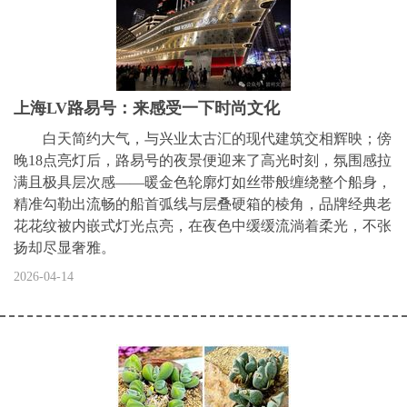
上海LV路易号：来感受一下时尚文化
白天简约大气，与兴业太古汇的现代建筑交相辉映；傍
晚18点亮灯后，路易号的夜景便迎来了高光时刻，氛围感拉
满且极具层次感——暖金色轮廓灯如丝带般缠绕整个船身，
精准勾勒出流畅的船首弧线与层叠硬箱的棱角，品牌经典老
花花纹被内嵌式灯光点亮，在夜色中缓缓流淌着柔光，不张
扬却尽显奢雅。
2026-04-14