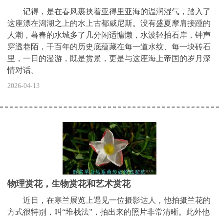
记得，是在春风裹挟着亚得里亚海的温润湿气，踏入了
这座漂在潟湖之上的水上古都威尼斯。没有盛夏摩肩接踵的
人潮，暮春的水城多了几分闲适慵懒，水波轻拍石岸，钟声
穿透巷陌，千百年的历史底蕴藏在每一道水纹、每一块砖石
里，一日的漫游，既是赏景，更是与这座海上帝国的岁月深
情对话。
2026-04-13
物理赏花，生物赏花和艺术赏花
近日，在寒兰展览上遇见一位摄影达人，他拍摄兰花的
方式很特别，叫“堆栈法”，拍出来的照片非常清晰。此外他