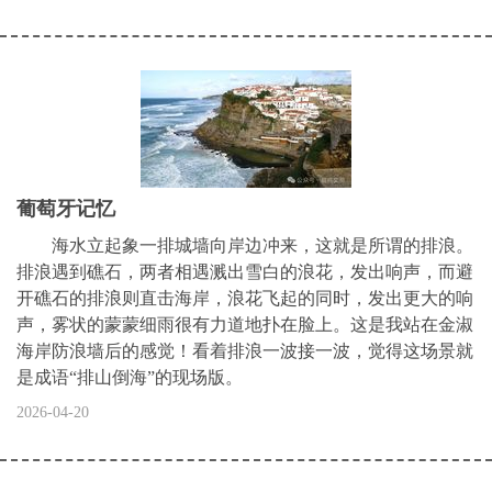
葡萄牙记忆
海水立起象一排城墙向岸边冲来，这就是所谓的排浪。
排浪遇到礁石，两者相遇溅出雪白的浪花，发出响声，而避
开礁石的排浪则直击海岸，浪花飞起的同时，发出更大的响
声，雾状的蒙蒙细雨很有力道地扑在脸上。这是我站在金淑
海岸防浪墙后的感觉！看着排浪一波接一波，觉得这场景就
是成语“排山倒海”的现场版。
2026-04-20