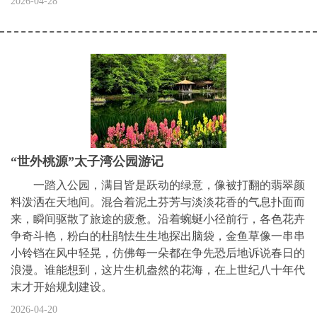
2026-04-28
“世外桃源”太子湾公园游记
一踏入公园，满目皆是跃动的绿意，像被打翻的翡翠颜
料泼洒在天地间。混合着泥土芬芳与淡淡花香的气息扑面而
来，瞬间驱散了旅途的疲惫。沿着蜿蜒小径前行，各色花卉
争奇斗艳，粉白的杜鹃怯生生地探出脑袋，金鱼草像一串串
小铃铛在风中轻晃，仿佛每一朵都在争先恐后地诉说春日的
浪漫。谁能想到，这片生机盎然的花海，在上世纪八十年代
末才开始规划建设。
2026-04-20