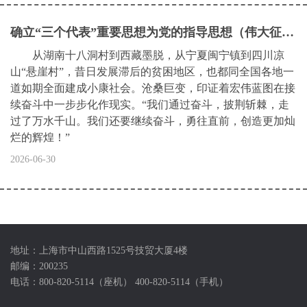
确立“三个代表”重要思想为党的指导思想（伟大征程）
从湖南十八洞村到西藏墨脱，从宁夏闽宁镇到四川凉
山“悬崖村”，昔日发展滞后的贫困地区，也都同全国各地一
道如期全面建成小康社会。沧桑巨变，印证着宏伟蓝图在接
续奋斗中一步步化作现实。“我们通过奋斗，披荆斩棘，走
过了万水千山。我们还要继续奋斗，勇往直前，创造更加灿
烂的辉煌！”
2026-06-30
地址：上海市中山西路1525号技贸大厦4楼
邮编：200235
电话：800-820-5114（座机） 400-820-5114（手机）