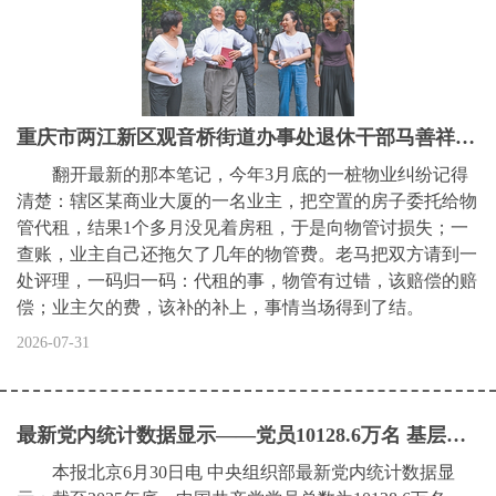
重庆市两江新区观音桥街道办事处退休干部马善祥——“多帮群众解决问题，才是本分”（“七一勋章”获得者）
翻开最新的那本笔记，今年3月底的一桩物业纠纷记得
清楚：辖区某商业大厦的一名业主，把空置的房子委托给物
管代租，结果1个多月没见着房租，于是向物管讨损失；一
查账，业主自己还拖欠了几年的物管费。老马把双方请到一
处评理，一码归一码：代租的事，物管有过错，该赔偿的赔
偿；业主欠的费，该补的补上，事情当场得到了结。
2026-07-31
最新党内统计数据显示——党员10128.6万名 基层党组织543.1万个
本报北京6月30日电 中央组织部最新党内统计数据显