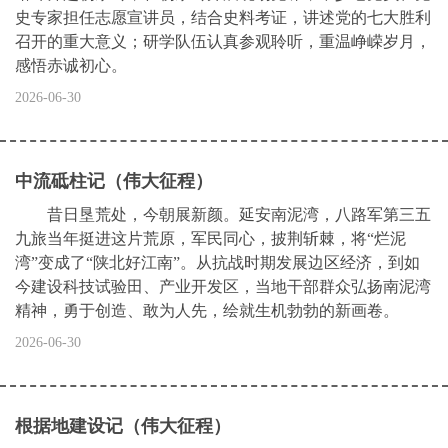
史专家担任志愿宣讲员，结合史料考证，讲述党的七大胜利
召开的重大意义；研学队伍认真参观聆听，重温峥嵘岁月，
感悟赤诚初心。
2026-06-30
中流砥柱记（伟大征程）
昔日垦荒处，今朝展新颜。延安南泥湾，八路军第三五
九旅当年挺进这片荒原，军民同心，披荆斩棘，将“烂泥
湾”变成了“陕北好江南”。从抗战时期发展边区经济，到如
今建设科技试验田、产业开发区，当地干部群众弘扬南泥湾
精神，勇于创造、敢为人先，绘就生机勃勃的新画卷。
2026-06-30
根据地建设记（伟大征程）