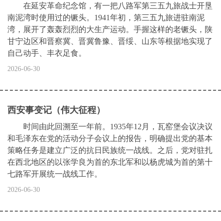
在延安革命纪念馆，有一把八路军第三五九旅战士开垦
南泥湾时使用过的镢头。1941年初，第三五九旅进驻南泥
湾，展开了轰轰烈烈的大生产运动。手握这样的老镢头，陕
甘宁边区和晋察冀、晋冀鲁豫、晋绥、山东等根据地实现了
自己动手、丰衣足食。
2026-06-30
西安事变记（伟大征程）
时间由此回溯至一年前。1935年12月，瓦窑堡会议决议
和毛泽东在党的活动分子会议上的报告，明确提出党的基本
策略任务是建立广泛的抗日民族统一战线。之后，党对驻扎
在西北地区的以张学良为首的东北军和以杨虎城为首的第十
七路军开展统一战线工作。
2026-06-30